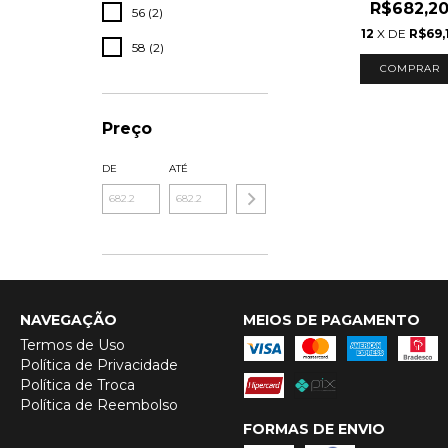
R$682,2
56 (2)
12
X DE
R$69,
58 (2)
COMPRAR
Preço
DE
ATÉ
NAVEGAÇÃO
MEIOS DE PAGAMENTO
Termos de Uso
Política de Privacidade
Política de Troca
Política de Reembolso
FORMAS DE ENVIO